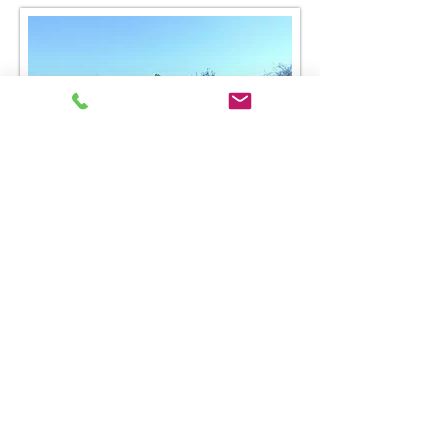
Formamos parte del retén de
bomberos voluntarios de la zona,
participando de forma activa con
medios propios en los incendios que
se producen en la zona. Hemos
tomado parte también en grandes
incendios y durante los meses de
verano, estamos siempre dispuestos
y en alerta a cualquier incendio en el